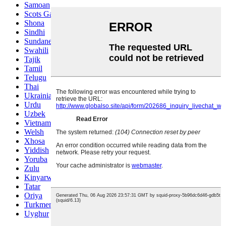
Samoan
Scots Gaelic
Shona
Sindhi
Sundanese
Swahili
Tajik
Tamil
Telugu
Thai
Ukrainian
Urdu
Uzbek
Vietnamese
Welsh
Xhosa
Yiddish
Yoruba
Zulu
Kinyarwanda
Tatar
Oriya
Turkmen
Uyghur