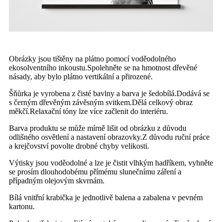
Obrázky jsou tištěny na plátno pomocí voděodolného
ekosolventního inkoustu.Spolehněte se na hmotnost dřevěné
násady, aby bylo plátno vertikální a přirozené.
Šňůrka je vyrobena z čisté bavlny a barva je šedobílá.Dodává se
s černým dřevěným závěsným svitkem.Dělá celkový obraz
měkčí.Relaxační tóny lze více začlenit do interiéru.
Barva produktu se může mírně lišit od obrázku z důvodu
odlišného osvětlení a nastavení obrazovky.Z důvodu ruční práce
a krejčovství povolte drobné chyby velikosti.
Výtisky jsou voděodolné a lze je čistit vlhkým hadříkem, vyhněte
se prosím dlouhodobému přímému slunečnímu záření a
případným olejovým skvrnám.
Bílá vnitřní krabička je jednotlivě balena a zabalena v pevném
kartonu.