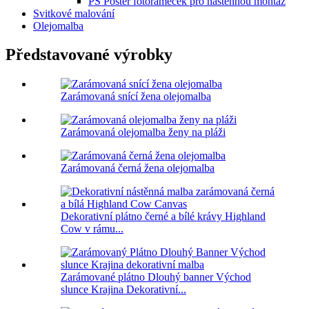
PS Poster fotorámeček pro nástěnnou montáž
Svitkové malování
Olejomalba
Představované výrobky
Zarámovaná snící žena olejomalba
Zarámovaná olejomalba ženy na pláži
Zarámovaná černá žena olejomalba
Dekorativní plátno černé a bílé krávy Highland
Cow v rámu...
Zarámované plátno Dlouhý banner Východ
slunce Krajina Dekorativní...