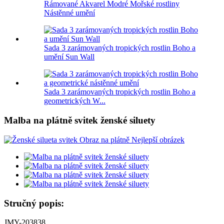
Rámované Akvarel Modré Mořské rostliny
Nástěnné umění
Sada 3 zarámovaných tropických rostlin Boho a
umění Sun Wall
Sada 3 zarámovaných tropických rostlin Boho a
geometrických W...
Malba na plátně svitek ženské siluety
Stručný popis:
JMY-203838