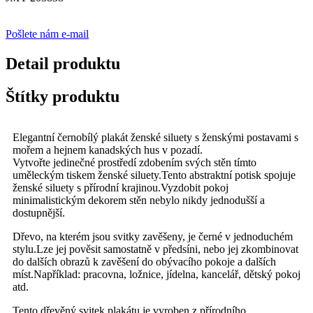
Pošlete nám e-mail
Detail produktu
Štítky produktu
Elegantní černobílý plakát ženské siluety s ženskými postavami s
mořem a hejnem kanadských hus v pozadí.
Vytvořte jedinečné prostředí zdobením svých stěn tímto
uměleckým tiskem ženské siluety.Tento abstraktní potisk spojuje
ženské siluety s přírodní krajinou.Vyzdobit pokoj
minimalistickým dekorem stěn nebylo nikdy jednodušší a
dostupnější.
Dřevo, na kterém jsou svitky zavěšeny, je černé v jednoduchém
stylu.Lze jej pověsit samostatně v předsíni, nebo jej zkombinovat
do dalších obrazů k zavěšení do obývacího pokoje a dalších
míst.Například: pracovna, ložnice, jídelna, kancelář, dětský pokoj
atd.
Tento dřevěný svitek plakátu je vyroben z přírodního