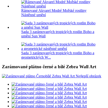
Rámované Akvarel Modré Mořské rostliny
Nástěnné umění
Sada 3 zarámovaných tropických rostlin Boho a
umění Sun Wall
Sada 3 zarámovaných tropických rostlin Boho a
geometrických W...
Zarámované plátno černé a bílé Zebra Wall Art